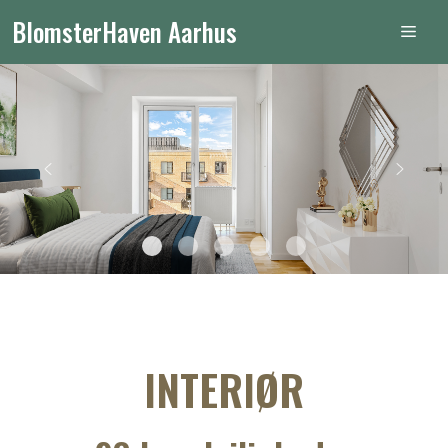
Hop
BlomsterHaven Aarhus
Men
til
indhold
INTERIØR